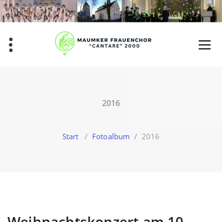
Zum
Inhalt
springen
2016
Start
/
Fotoalbum
/
2016
Weihnachtskonzert am 10.