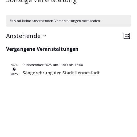
Es sind keine anstehenden Veranstaltungen vorhanden.
Ans
Ve
Anstehende
Liste
Datum
An
Nav
Vergangene Veranstaltungen
wählen.
Na
NOV.
9. November 2025 um 11:00
bis
13:00
9
Sängerehrung der Stadt Lennestadt
2025