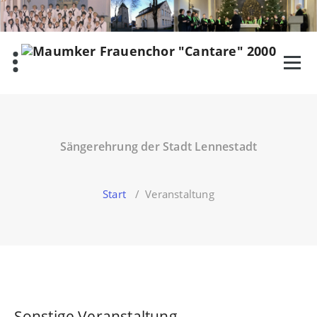
Zum
Inhalt
springen
Sängerehrung der Stadt Lennestadt
Start
/
Veranstaltung
Sonstige Veranstaltung