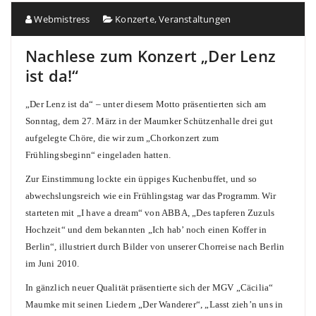
Webmistress
Konzerte
,
Veranstaltungen
Nachlese zum Konzert „Der Lenz
ist da!“
„Der Lenz ist da“ – unter diesem Motto präsentierten sich am
Sonntag, dem 27. März in der Maumker Schützenhalle drei gut
aufgelegte Chöre, die wir zum „Chorkonzert zum
Frühlingsbeginn“ eingeladen hatten.
Zur Einstimmung lockte ein üppiges Kuchenbuffet, und so
abwechslungsreich wie ein Frühlingstag war das Programm. Wir
starteten mit „I have a dream“ von ABBA, „Des tapferen Zuzuls
Hochzeit“ und dem bekannten „Ich hab’ noch einen Koffer in
Berlin“, illustriert durch Bilder von unserer Chorreise nach Berlin
im Juni 2010.
In gänzlich neuer Qualität präsentierte sich der MGV „Cäcilia“
Maumke mit seinen Liedern „Der Wanderer“, „Lasst zieh’n uns in