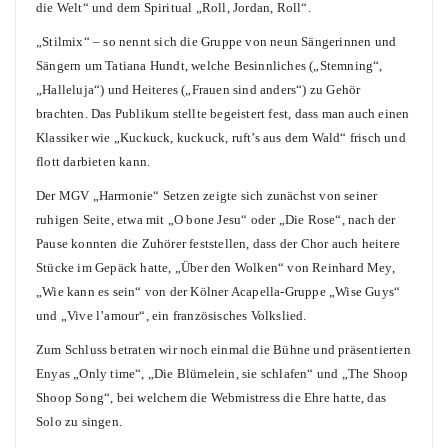
die Welt“ und dem Spiritual „Roll, Jordan, Roll“.
„Stilmix“ – so nennt sich die Gruppe von neun Sängerinnen und
Sängern um Tatiana Hundt, welche Besinnliches („Stemning“,
„Halleluja“) und Heiteres („Frauen sind anders“) zu Gehör
brachten. Das Publikum stellte begeistert fest, dass man auch einen
Klassiker wie „Kuckuck, kuckuck, ruft’s aus dem Wald“ frisch und
flott darbieten kann.
Der MGV „Harmonie“ Setzen zeigte sich zunächst von seiner
ruhigen Seite, etwa mit „O bone Jesu“ oder „Die Rose“, nach der
Pause konnten die Zuhörer feststellen, dass der Chor auch heitere
Stücke im Gepäck hatte, „Über den Wolken“ von Reinhard Mey,
„Wie kann es sein“ von der Kölner Acapella-Gruppe „Wise Guys“
und „Vive l’amour“, ein französisches Volkslied.
Zum Schluss betraten wir noch einmal die Bühne und präsentierten
Enyas „Only time“, „Die Blümelein, sie schlafen“ und „The Shoop
Shoop Song“, bei welchem die Webmistress die Ehre hatte, das
Solo zu singen.