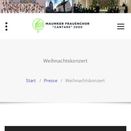
Zum
Inhalt
springen
Weihnachtskonzert
Start
/
Presse
/
Weihnachtskonzert